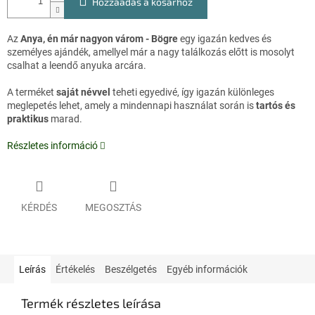
Hozzáadás a kosárhoz
Az
Anya, én már nagyon várom - Bögre
egy igazán kedves és
személyes ajándék, amellyel már a nagy találkozás előtt is mosolyt
csalhat a leendő anyuka arcára.
A terméket
saját névvel
teheti egyedivé, így igazán különleges
meglepetés lehet, amely a mindennapi használat során is
tartós és
praktikus
marad.
Részletes információ
KÉRDÉS
MEGOSZTÁS
Leírás
Értékelés
Beszélgetés
Egyéb információk
Termék részletes leírása