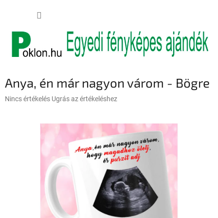
Ugrás
KOSÁR
a
fő
tartalomhoz
Anya, én már nagyon várom - Bögre
A
Nincs értékelés
Ugrás az értékeléshez
termék
átlagos
értékelése
5-
ből
0,0
csillag.