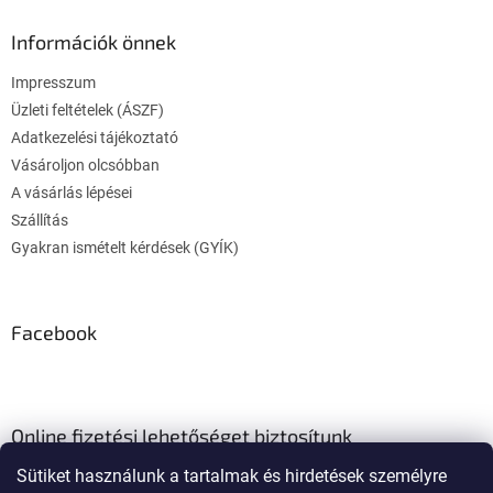
b
l
Információk önnek
é
Impresszum
c
Üzleti feltételek (ÁSZF)
Adatkezelési tájékoztató
Vásároljon olcsóbban
A vásárlás lépései
Szállítás
Gyakran ismételt kérdések (GYÍK)
Facebook
Online fizetési lehetőséget biztosítunk
Sütiket használunk a tartalmak és hirdetések személyre