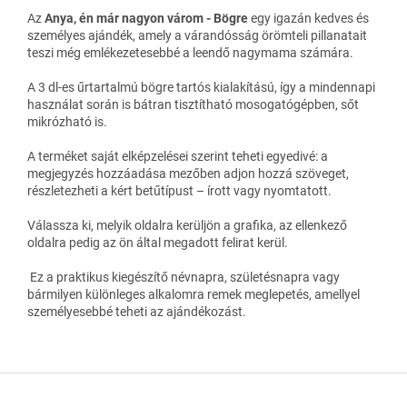
Az
Anya, én már nagyon várom - Bögre
egy igazán kedves és
személyes ajándék, amely a várandósság örömteli pillanatait
teszi még emlékezetesebbé a leendő nagymama számára.
A 3 dl-es űrtartalmú bögre tartós kialakítású, így a mindennapi
használat során is bátran tisztítható mosogatógépben, sőt
mikrózható is.
A terméket saját elképzelései szerint teheti egyedivé: a
megjegyzés hozzáadása mezőben adjon hozzá szöveget,
részletezheti a kért betűtípust – írott vagy nyomtatott.
Válassza ki, melyik oldalra kerüljön a grafika, az ellenkező
oldalra pedig az ön által megadott felirat kerül.
Ez a praktikus kiegészítő névnapra, születésnapra vagy
bármilyen különleges alkalomra remek meglepetés, amellyel
személyesebbé teheti az ajándékozást.
L
á