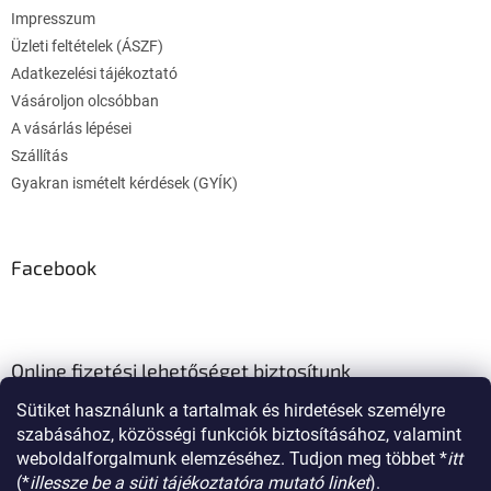
é
Impresszum
c
Üzleti feltételek (ÁSZF)
Adatkezelési tájékoztató
Vásároljon olcsóbban
A vásárlás lépései
Szállítás
Gyakran ismételt kérdések (GYÍK)
Facebook
Online fizetési lehetőséget biztosítunk
Sütiket használunk a tartalmak és hirdetések személyre
szabásához, közösségi funkciók biztosításához, valamint
weboldalforgalmunk elemzéséhez. Tudjon meg többet *
itt
(*
illessze be a süti tájékoztatóra mutató linket
).