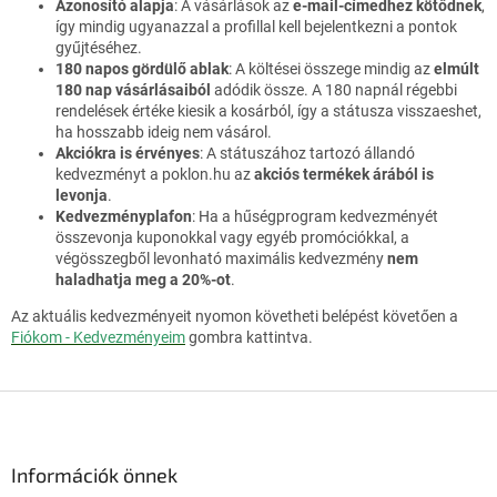
Azonosító alapja
: A vásárlások az
e-mail-címedhez kötődnek
,
így mindig ugyanazzal a profillal kell bejelentkezni a pontok
gyűjtéséhez.
180 napos gördülő ablak
: A költései összege mindig az
elmúlt
180 nap vásárlásaiból
adódik össze.
A 180 napnál régebbi
rendelések értéke kiesik a kosárból, így a státusza visszaeshet,
ha hosszabb ideig nem vásárol.
Akciókra is érvényes
: A státuszához tartozó állandó
kedvezményt a
poklon.hu
az
akciós termékek árából is
levonja
.
Kedvezményplafon
: Ha a hűségprogram kedvezményét
összevonja kuponokkal vagy egyéb promóciókkal, a
végösszegből levonható maximális kedvezmény
nem
haladhatja meg a 20%-ot
.
Az aktuális kedvezményeit nyomon követheti belépést követően a
Fiókom - Kedvezményeim
gombra kattintva.
L
á
b
l
Információk önnek