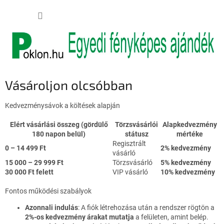
Ugrás
KOSÁR
a
fő
tartalomhoz
Vásároljon olcsóbban
Kedvezménysávok a költések alapján
Elért vásárlási összeg (gördülő
Törzsvásárlói
Alapkedvezmény
180 napon belül)
státusz
mértéke
Regisztrált
0 – 14 499 Ft
2% kedvezmény
vásárló
15 000 – 29 999 Ft
Törzsvásárló
5% kedvezmény
30 000 Ft felett
VIP vásárló
10% kedvezmény
Fontos működési szabályok
Azonnali indulás
: A fiók létrehozása után a rendszer rögtön a
2%-os kedvezmény árakat mutatja
a felületen, amint belép.