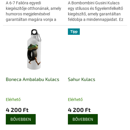
A 6-7 Falióra egyedi
A Bombombini Gusini Kulacs
kiegészítője otthonának, amely
egy stílusos és figyelemfelkeltő
humoros megjelenésével
kiegészítő, amely garantáltan
garantáltan magára vonja a
feldobja a mindennapjaidat. Ez
figyelmet. Ez a stílusos darab
a praktikus kulacs ideális
központi eleme lehet bármely
választás a Brainrot...
Tipp
helyiségnek.
Boneca Ambalabu Kulacs
Sahur Kulacs
Elérhető
Elérhető
4 200 Ft
4 200 Ft
BŐVEBBEN
BŐVEBBEN