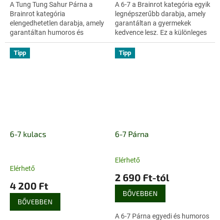
A Tung Tung Sahur Párna a
A 6-7 a Brainrot kategória egyik
Brainrot kategória
legnépszerűbb darabja, amely
elengedhetetlen darabja, amely
garantáltan a gyermekek
garantáltan humoros és
kedvence lesz. Ez a különleges
stílusos kiegészítője lesz a
ajándékötlet most 2490 Ft-os
szobádnak.
áron érhető el áruházunk...
Tipp
Tipp
6-7 kulacs
6-7 Párna
Elérhető
A
Elérhető
termék
2 690 Ft-tól
átlagos
4 200 Ft
értékelése
BŐVEBBEN
5-
BŐVEBBEN
ből
A 6-7 Párna egyedi és humoros
5,0