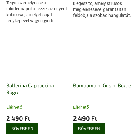
Tegye személyessé a
kiegészítő, amely stílusos
csillag.
mindennapokat ezzel az egyedi
megjelenésével garantáltan
kulaccsal, amelyet saját
feldobja a szobád hangulatát.
fényképével vagy egyedi
Ez a különleges darab a
felirattal tehet különlegessé. A
Brainrot kategória egyik
megjegyzés mezőben adja meg
meghatározó...
a kívánt...
Ballerina Cappuccina
Bombombini Gusini Bögre
Bögre
Elérhető
Elérhető
2 490 Ft
2 490 Ft
BŐVEBBEN
BŐVEBBEN