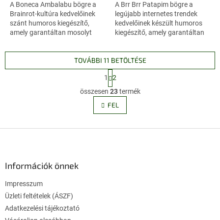
A Boneca Ambalabu bögre a
A Brr Brr Patapim bögre a
Brainrot-kultúra kedvelőinek
legújabb internetes trendek
szánt humoros kiegészítő,
kedvelőinek készült humoros
amely garantáltan mosolyt
kiegészítő, amely garantáltan
csal a megajándékozott
feldobja a mindennapokat. Ez
arcára. Ez a különleges
a különleges darab a Brainrot...
TOVÁBBI 11 BETÖLTÉSE
grafikával ellátott...
L
1
2
a
L
p
összesen
23
termék
i
o
s
FEL
z
t
á
a
s
L
i
r
á
á
b
n
l
Információk önnek
y
é
í
Impresszum
c
t
Üzleti feltételek (ÁSZF)
á
s
Adatkezelési tájékoztató
e