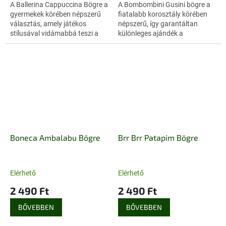
A Ballerina Cappuccina Bögre a
A Bombombini Gusini bögre a
gyermekek körében népszerű
fiatalabb korosztály körében
választás, amely játékos
népszerű, így garantáltan
stílusával vidámabbá teszi a
különleges ajándék a
mindennapi italfogyasztást. Ez
rajongóknak. A tartós
a különleges darab a Brainrot...
kialakítású bögre a mindennapi
használat során is...
Boneca Ambalabu Bögre
Brr Brr Patapim Bögre
Elérhető
Elérhető
2 490 Ft
2 490 Ft
BŐVEBBEN
BŐVEBBEN