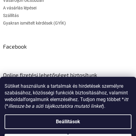
Vásároljon olcsóbban
l
A vásárlás lépései
e
m
Szállítás
e
Gyakran ismételt kérdések (GYÍK)
i
Facebook
Online fizetési lehetőséget biztosítunk
Sütiket használunk a tartalmak és hirdetések személyre
szabásához, közösségi funkciók biztosításához, valamint
weboldalforgalmunk elemzéséhez. Tudjon meg többet *
itt
(*
illessze be a süti tájékoztatóra mutató linket
).
Shoptet készítette
Beállítások
Copyright 2026
poklon.hu
. Minden jog fenntartva.
Süti beállítások