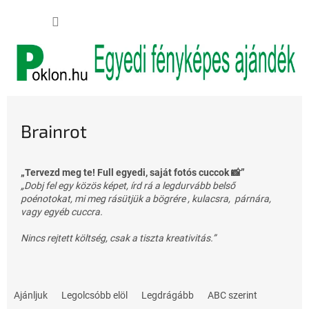
Ugrás
KOSÁR
a
fő
tartalomhoz
Brainrot
„Tervezd meg te! Full egyedi, saját fotós cuccok 📸”
„Dobj fel egy közös képet, írd rá a legdurvább belső
poénotokat, mi meg rásütjük a bögrére , kulacsra, párnára,
vagy egyéb cuccra.
Nincs rejtett költség, csak a tiszta kreativitás.”
T
e
Ajánljuk
Legolcsóbb elöl
Legdrágább
ABC szerint
r