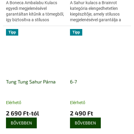
A Boneca Ambalabu Kulacs
A Sahur kulacs a Brainrot
egyedi megjelenésével
kategória elengedhetetlen
garantáltan kitűnik a tömegből,
kiegészítője, amely stílusos
így biztosítva a stílusos
megjelenésével garantálja a
hidratálást a
vidám hangulatot a
mindennapokban. Ez a
mindennapokban. Ez a
Tipp
Tipp
különleges kiegészítő
praktikus darab ideális...
tökéletes...
Tung Tung Sahur Párna
6-7
Elérhető
Elérhető
2 690 Ft-tól
2 490 Ft
BŐVEBBEN
BŐVEBBEN