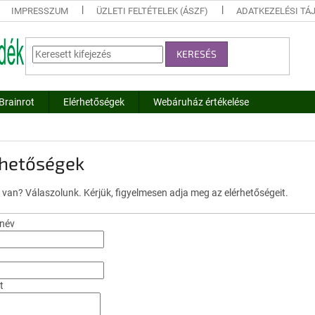
IMPRESSZUM
ÜZLETI FELTÉTELEK (ÁSZF)
ADATKEZELÉSI TÁ
KERESÉS
Brainrot
Elérhetőségek
Webáruház értékelése
rhetőségek
 van? Válaszolunk. Kérjük, figyelmesen adja meg az elérhetőségeit.
 név
t