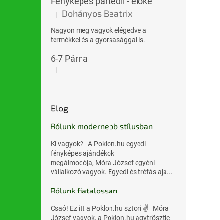
Fényképes partedli - előke
Dohányos Beatrix
|
A termék értékelése 5-ből 5 csillag.
Nagyon meg vagyok elégedve a
termékkel és a gyorsasággal is.
6-7 Párna
|
A termék értékelése 5-ből 5 csillag.
Blog
Rólunk modernebb stílusban
Ki vagyok? A Poklon.hu egyedi
fényképes ajándékok
megálmodója, Móra József egyéni
vállalkozó vagyok. Egyedi és tréfás ajá...
Rólunk fiatalossan
Csaó! Ez itt a Poklon.hu sztori ✌️ Móra
József vagyok, a Poklon.hu agytrösztje