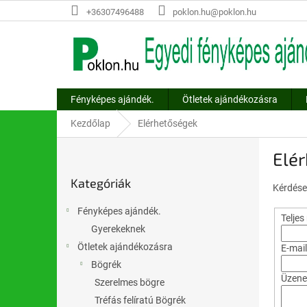
Ugrás
+36307496488
poklon.hu@poklon.hu
a
fő
tartalomhoz
Fényképes ajándék.
Ötletek ajándékozásra
Kezdőlap
Elérhetőségek
O
Elé
l
Kategóriák
d
Kategóriák
átugrása
a
Kérdése
l
Fényképes ajándék.
s
Teljes
Gyerekeknek
ó
Ötletek ajándékozásra
p
E-mail
a
Bögrék
n
Üzene
Szerelmes bögre
e
Tréfás felíratú Bögrék