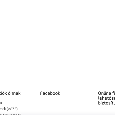
ciók önnek
Facebook
Online f
lehetős
biztosít
m
telek (ÁSZF)