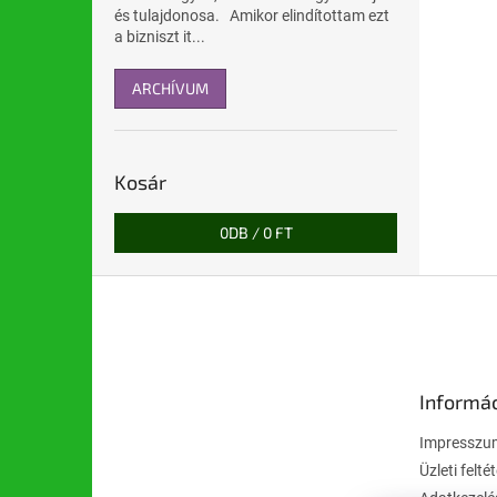
és tulajdonosa. Amikor elindítottam ezt
a bizniszt it...
ARCHÍVUM
Kosár
0
DB /
0 FT
L
á
b
l
é
Informá
c
Impresszu
Üzleti felté