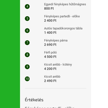
Egyedi fényképes hűtőmágnes
800 Ft
Fényképes partedli - előke
2 400 Ft
Autós tapadókorongos tábla
1 400 Ft
Fényképes párna
2 690 Ft
Férfi póló
4 500 Ft
Kicsit arébb - kötény
4 200 Ft
Kicsit arébb
2 490 Ft
Értékelés