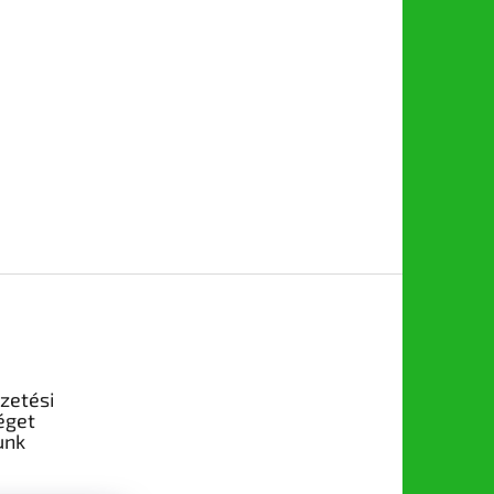
izetési
éget
unk