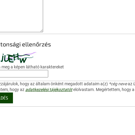
ztonsági ellenőrzés
 meg a képen látható karaktereket
zájárulok, hogy az általam önként megadott adataim a(z)
*cég neve
az ü
entem, hogy az
adatkezelési tájékoztatót
elolvastam. Megértettem, hogy 
LDÉS