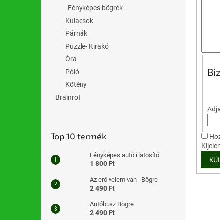
l
Fényképes bögrék
Kulacsok
Párnák
Puzzle- Kirakó
Óra
Bi
Póló
Kötény
Brainrot
Adja
Top 10 termék
Hoz
Kijel
Fényképes autó illatosító
KÜ
1 800 Ft
Az erő velem van - Bögre
2 490 Ft
Autóbusz Bögre
2 490 Ft