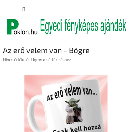
Ugrás
KOSÁR
a
fő
tartalomhoz
Az erő velem van - Bögre
A
Nincs értékelés
Ugrás az értékeléshez
termék
átlagos
értékelése
5-
ből
0,0
csillag.