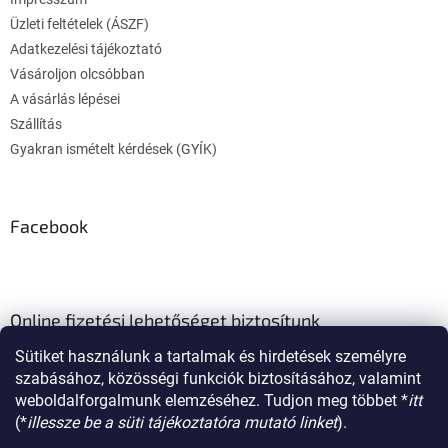
c
Üzleti feltételek (ÁSZF)
Adatkezelési tájékoztató
Vásároljon olcsóbban
A vásárlás lépései
Szállítás
Gyakran ismételt kérdések (GYÍK)
Facebook
Online fizetési lehetőséget biztosítunk
Sütiket használunk a tartalmak és hirdetések személyre
szabásához, közösségi funkciók biztosításához, valamint
weboldalforgalmunk elemzéséhez. Tudjon meg többet *
itt
(*
illessze be a süti tájékoztatóra mutató linket
).