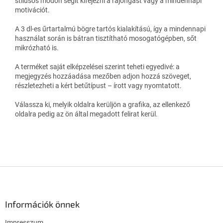
stílusos módon segít kifejezni a rajongást vagy a mindennapi
motivációt.
A 3 dl-es űrtartalmú bögre tartós kialakítású, így a mindennapi
használat során is bátran tisztítható mosogatógépben, sőt
mikrózható is.
A terméket saját elképzelései szerint teheti egyedivé: a
megjegyzés hozzáadása mezőben adjon hozzá szöveget,
részletezheti a kért betűtípust – írott vagy nyomtatott.
Válassza ki, melyik oldalra kerüljön a grafika, az ellenkező
oldalra pedig az ön által megadott felirat kerül.
L
á
b
l
Információk önnek
é
Impresszum