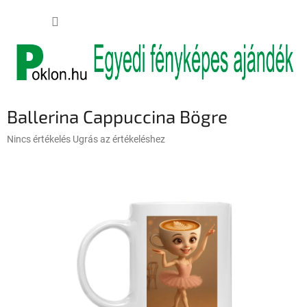
Ugrás
KOSÁR
a
fő
tartalomhoz
Ballerina Cappuccina Bögre
A
Nincs értékelés
Ugrás az értékeléshez
termék
átlagos
értékelése
5-
ből
0,0
csillag.