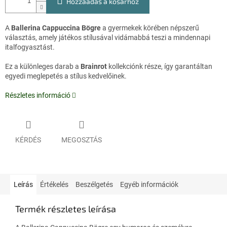
Hozzáadás a kosárhoz
A
Ballerina Cappuccina Bögre
a gyermekek körében népszerű
választás, amely játékos stílusával vidámabbá teszi a mindennapi
italfogyasztást.
Ez a különleges darab a
Brainrot
kollekciónk része, így garantáltan
egyedi meglepetés a stílus kedvelőinek.
Részletes információ
KÉRDÉS
MEGOSZTÁS
Leírás
Értékelés
Beszélgetés
Egyéb információk
Termék részletes leírása