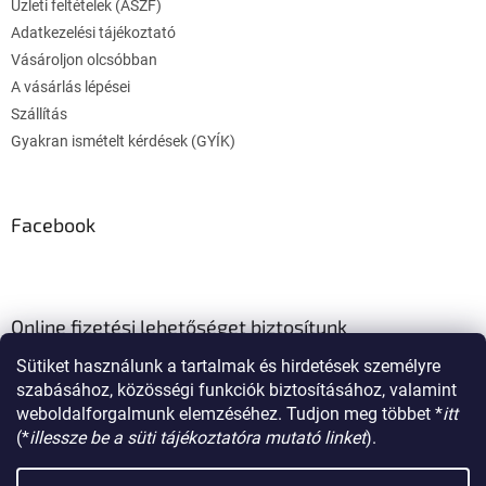
Üzleti feltételek (ÁSZF)
Adatkezelési tájékoztató
Vásároljon olcsóbban
A vásárlás lépései
Szállítás
Gyakran ismételt kérdések (GYÍK)
Facebook
Online fizetési lehetőséget biztosítunk
Sütiket használunk a tartalmak és hirdetések személyre
szabásához, közösségi funkciók biztosításához, valamint
weboldalforgalmunk elemzéséhez. Tudjon meg többet *
itt
(*
illessze be a süti tájékoztatóra mutató linket
).
Shoptet készítette