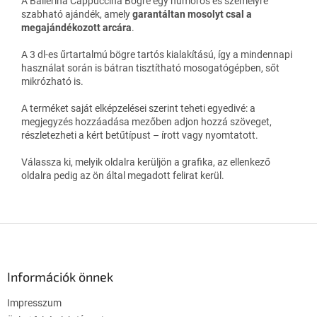
A Ballerina Cappuccina Bögre egy humoros és személyre
szabható ajándék, amely
garantáltan mosolyt csal a
megajándékozott arcára
.
A 3 dl-es űrtartalmú bögre tartós kialakítású, így a mindennapi
használat során is bátran tisztítható mosogatógépben, sőt
mikrózható is.
A terméket saját elképzelései szerint teheti egyedivé: a
megjegyzés hozzáadása mezőben adjon hozzá szöveget,
részletezheti a kért betűtípust – írott vagy nyomtatott.
Válassza ki, melyik oldalra kerüljön a grafika, az ellenkező
oldalra pedig az ön által megadott felirat kerül.
L
á
b
l
Információk önnek
é
Impresszum
c