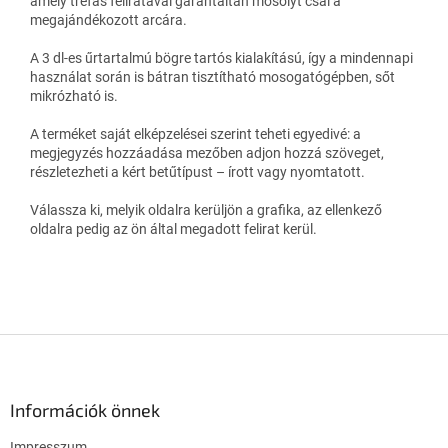
amely tréfás feliratával garantáltan mosolyt csal a
megajándékozott arcára.
A 3 dl-es űrtartalmú bögre tartós kialakítású, így a mindennapi
használat során is bátran tisztítható mosogatógépben, sőt
mikrózható is.
A terméket saját elképzelései szerint teheti egyedivé: a
megjegyzés hozzáadása mezőben adjon hozzá szöveget,
részletezheti a kért betűtípust – írott vagy nyomtatott.
Válassza ki, melyik oldalra kerüljön a grafika, az ellenkező
oldalra pedig az ön által megadott felirat kerül.
L
á
b
l
Információk önnek
é
Impresszum