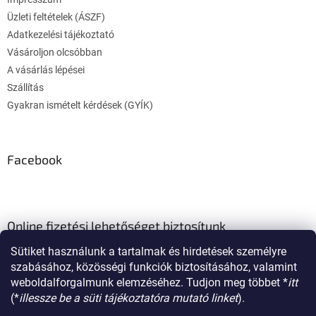
c
Üzleti feltételek (ÁSZF)
Adatkezelési tájékoztató
Vásároljon olcsóbban
A vásárlás lépései
Szállítás
Gyakran ismételt kérdések (GYÍK)
Facebook
Online fizetési lehetőséget biztosítunk
Sütiket használunk a tartalmak és hirdetések személyre
szabásához, közösségi funkciók biztosításához, valamint
weboldalforgalmunk elemzéséhez. Tudjon meg többet *
itt
(*
illessze be a süti tájékoztatóra mutató linket
).