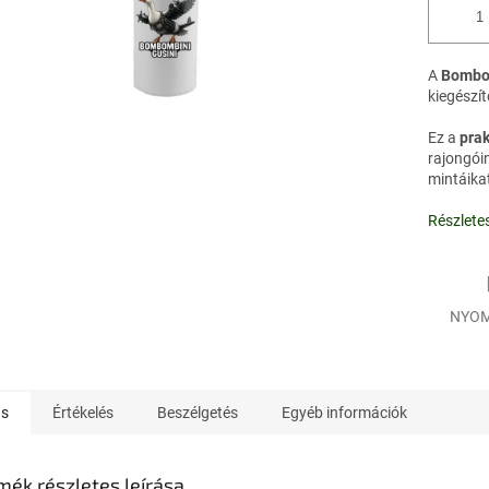
A
Bombom
kiegészí
Ez a
prak
rajongóin
mintáika
Részlete
NYOM
ás
Értékelés
Beszélgetés
Egyéb információk
mék részletes leírása