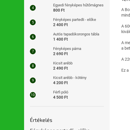
Egyedi fényképes hűtőmágnes
A Bo
800 Ft
mind
Fényképes partedli - előke
2 400 Ft
A 60
kivá
Autós tapadókorongos tábla
1 400 Ft
A me
a be
Fényképes párna
2 690 Ft
A 22
Kicsit arébb
2 490 Ft
Ez a 
Kicsit arébb - kötény
4 200 Ft
Férfi póló
4 500 Ft
Értékelés