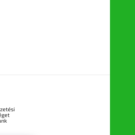
izetési
éget
unk