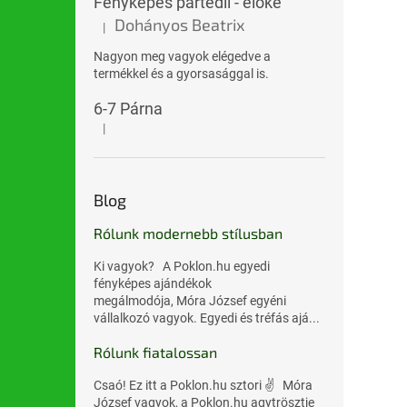
Fényképes partedli - előke
Dohányos Beatrix
|
A termék értékelése 5-ből 5 csillag.
Nagyon meg vagyok elégedve a
termékkel és a gyorsasággal is.
6-7 Párna
|
A termék értékelése 5-ből 5 csillag.
Blog
Rólunk modernebb stílusban
Ki vagyok? A Poklon.hu egyedi
fényképes ajándékok
megálmodója, Móra József egyéni
vállalkozó vagyok. Egyedi és tréfás ajá...
Rólunk fiatalossan
Csaó! Ez itt a Poklon.hu sztori ✌️ Móra
József vagyok, a Poklon.hu agytrösztje