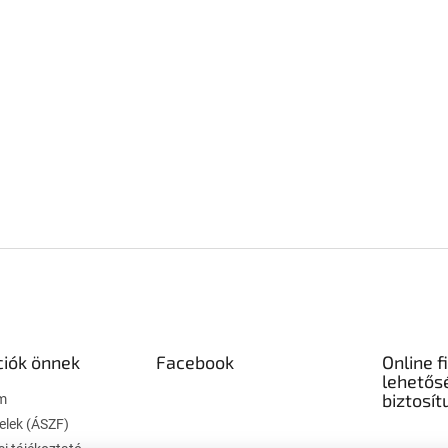
ciók önnek
Facebook
Online f
lehetős
biztosít
m
telek (ÁSZF)