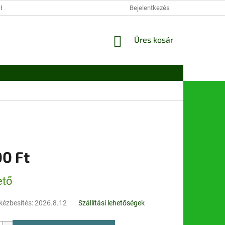
JÉKOZTATÓ
VÁSÁROLJON OLCSÓBBAN
Bejelentkezés
A VÁSÁRLÁS LÉPÉSEI
KOSÁR
Üres kosár
00 Ft
:
ető
kézbesítés:
2026.8.12
Szállítási lehetőségek