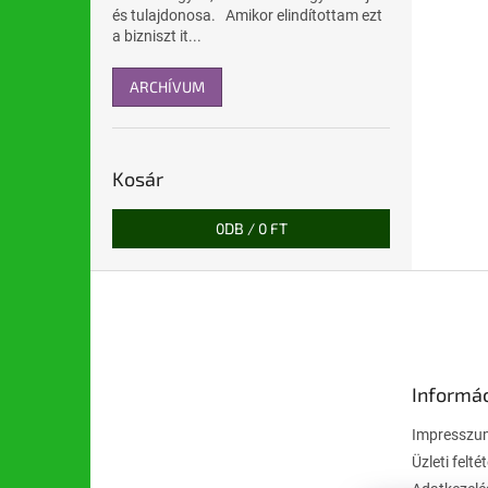
és tulajdonosa. Amikor elindítottam ezt
a bizniszt it...
ARCHÍVUM
Kosár
0
DB /
0 FT
L
á
b
l
é
Informá
c
Impresszu
Üzleti felté