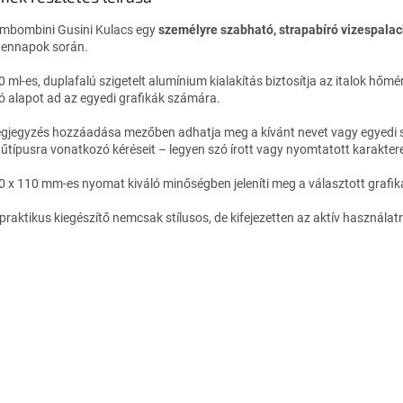
mbombini Gusini Kulacs egy
személyre szabható, strapabíró vizespalac
ennapok során.
0 ml-es, duplafalú szigetelt alumínium kialakítás biztosítja az italok hőm
ló alapot ad az egyedi grafikák számára.
gjegyzés hozzáadása mezőben adhatja meg a kívánt nevet vagy egyedi szöve
tűtípusra vonatkozó kéréseit – legyen szó írott vagy nyomtatott karaktere
0 x 110 mm-es nyomat kiváló minőségben jeleníti meg a választott grafikát
praktikus kiegészítő nemcsak stílusos, de kifejezetten az aktív használatr