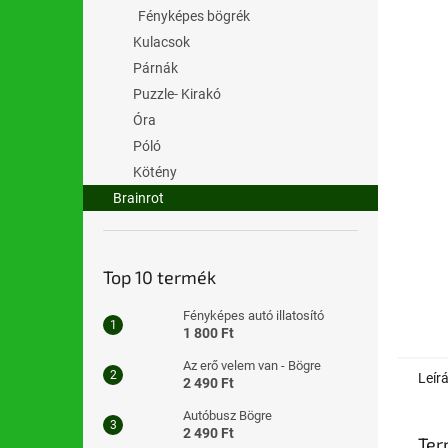
l
Fényképes bögrék
Kulacsok
Párnák
Puzzle- Kirakó
Óra
Póló
Kötény
Brainrot
Top 10 termék
Fényképes autó illatosító
1 800 Ft
Az erő velem van - Bögre
Leír
2 490 Ft
Autóbusz Bögre
2 490 Ft
Ter