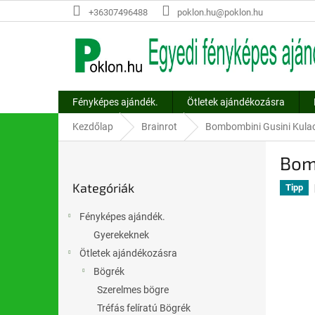
Ugrás
+36307496488
poklon.hu@poklon.hu
a
fő
tartalomhoz
Fényképes ajándék.
Ötletek ajándékozásra
Kezdőlap
Brainrot
Bombombini Gusini Kula
O
Bom
l
Kategóriák
d
Kategóriák
átugrása
Tipp
a
l
Fényképes ajándék.
s
Gyerekeknek
ó
Ötletek ajándékozásra
p
a
Bögrék
n
Szerelmes bögre
e
Tréfás felíratú Bögrék