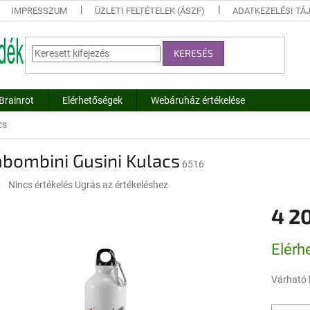
IMPRESSZUM
ÜZLETI FELTÉTELEK (ÁSZF)
ADATKEZELÉSI TÁ
KERESÉS
Brainrot
Elérhetőségek
Webáruház értékelése
cs
bombini Gusini Kulacs
6516
A
Nincs értékelés
Ugrás az értékeléshez
termék
4 2
átlagos
értékelése
5-
Egységár
Elérh
ből
0,0
csillag.
Várható 