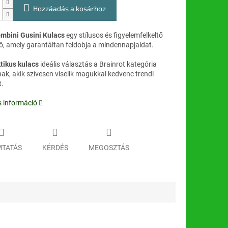
Hozzáadás a kosárhoz
bini Gusini Kulacs
egy stílusos és figyelemfelkeltő
tő, amely garantáltan feldobja a mindennapjaidat.
tikus kulacs
ideális választás a Brainrot kategória
ak, akik szívesen viselik magukkal kedvenc trendi
t.
s információ
TATÁS
KÉRDÉS
MEGOSZTÁS