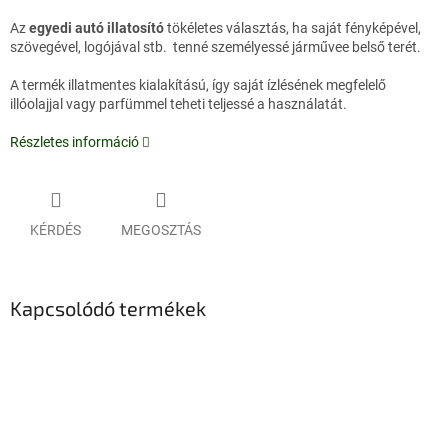
Az
egyedi autó illatosító
tökéletes választás, ha saját fényképével,
szövegével, logójával stb. tenné személyessé járművee belső terét.
A termék illatmentes kialakítású, így saját ízlésének megfelelő
illóolajjal vagy parfümmel teheti teljessé a használatát.
Részletes információ
KÉRDÉS
MEGOSZTÁS
Kapcsolódó termékek