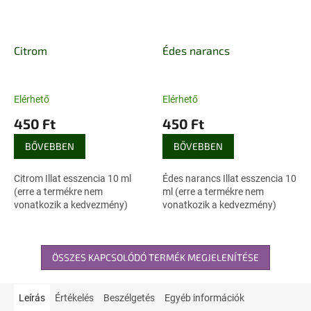
Citrom
Édes narancs
Elérhető
Elérhető
450 Ft
450 Ft
BŐVEBBEN
BŐVEBBEN
Citrom Illat esszencia 10 ml
Édes narancs Illat esszencia 10
(erre a termékre nem
ml (erre a termékre nem
vonatkozik a kedvezmény)
vonatkozik a kedvezmény)
ÖSSZES KAPCSOLÓDÓ TERMÉK MEGJELENÍTÉSE
Leírás
Értékelés
Beszélgetés
Egyéb információk