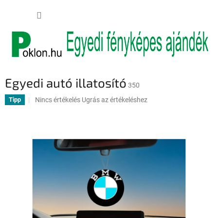
Ugrás
KOSÁR
a
fő
tartalomhoz
Egyedi autó illatosító
350
A
Nincs értékelés
Ugrás az értékeléshez
Tipp
termék
átlagos
értékelése
5-
ből
0,0
csillag.