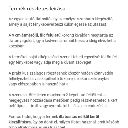
Termék részletes leírása
Az egyedi autó illatosító egy személyre szabható kiegészítő,
amely a saját fényképével teszi különlegessé az utazást.
A
9 cm átmérőjű, filc felületű
korong kiválóan megtartja az
illatanyagokat, így a kedvenc aromáit hosszú ideig élvezheti a
kocsiban.
A terméket saját elképzelései szerint teheti egyedivé: töltön fel
egy fényképet vagy adja meg a kívánt szöveget.
A praktikus szalagos rögzítésnek köszönhetően könnyedén
felhelyezheti a visszapillantó tükörre, de akár szekrényben
vagy előszobában is használhatja.
A szerkesztőfelületen maximum 2 képet tud feltölteni, a
megjegyzés hozzáadása mezőben pedig részletezheted a kért
betűtípust – írott vagy nyomtatott – és az elrendezést is.
Fontos tudni, hogy a termék
illatosítás nélkül kerül
kiszállításra
, így ön dönti el, milyen illatot használ, amit később
több alkalommal is újrafrissíthet.