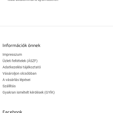
L
á
b
l
Információk önnek
é
Impresszum
c
Üzleti feltételek (ÁSZF)
Adatkezelési tájékoztató
Vásároljon olcsóbban
A vásárlás lépései
Szállítás
Gyakran ismételt kérdések (GYÍK)
Facebook