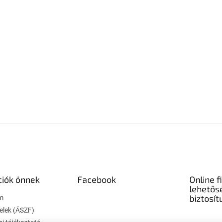
ciók önnek
Facebook
Online f
lehetős
biztosít
m
telek (ÁSZF)