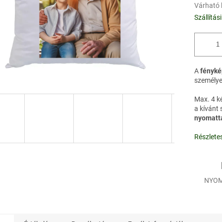
Várható 
Szállítás
A
fényké
személye
Max. 4 k
a kívánt 
nyomatt
Részlete
NYOM