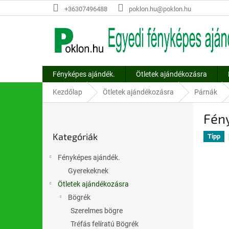
Ugrás
+36307496488
poklon.hu@poklon.hu
a
fő
tartalomhoz
Fényképes ajándék.
Ötletek ajándékozásra
Kezdőlap
Ötletek ajándékozásra
Párnák
O
Fén
l
Kategóriák
d
Kategóriák
átugrása
Tipp
a
l
Fényképes ajándék.
s
Gyerekeknek
ó
Ötletek ajándékozásra
p
a
Bögrék
n
Szerelmes bögre
e
Tréfás felíratú Bögrék