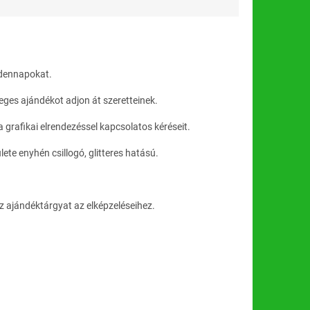
dennapokat.
nleges ajándékot adjon át szeretteinek.
grafikai elrendezéssel kapcsolatos kéréseit.
te enyhén csillogó, glitteres hatású.
 az ajándéktárgyat az elképzeléseihez.