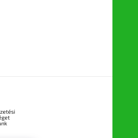
izetési
éget
unk