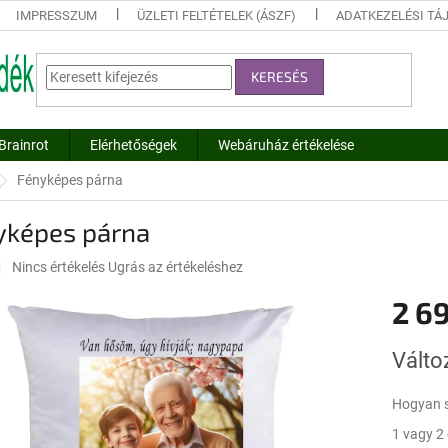
IMPRESSZUM
ÜZLETI FELTÉTELEK (ÁSZF)
ADATKEZELÉSI TÁ
KERESÉS
Brainrot
Elérhetőségek
Webáruház értékelése
Fényképes párna
yképes párna
A
Nincs értékelés
Ugrás az értékeléshez
termék
2 69
átlagos
értékelése
5-
Egységár
Válto
ből
0,0
csillag.
Hogyan s
1 vagy 2 