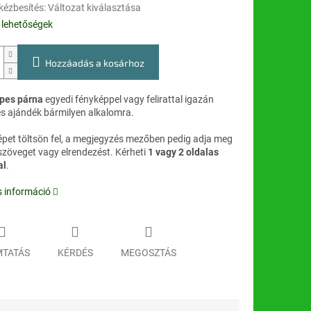
kézbesítés:
Változat kiválasztása
i lehetőségek
Hozzáadás a kosárhoz
pes párna
egyedi fényképpel vagy felirattal igazán
s ajándék bármilyen alkalomra.
épet töltsön fel, a megjegyzés mezőben pedig adja meg
szöveget vagy elrendezést. Kérheti
1 vagy 2 oldalas
al
.
s információ
TATÁS
KÉRDÉS
MEGOSZTÁS