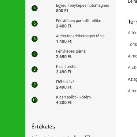
Leír
Egyedi fényképes hűtőmágnes
800 Ft
Ter
Fényképes partedli - előke
2 400 Ft
A fé
Autós tapadókorongos tábla
1 400 Ft
Tölts
Fényképes párna
A me
2 690 Ft
Kicsit arébb
A 40
2 490 Ft
Az e
Előbb kávé
2 490 Ft
A re
Kicsit arébb - kötény
4 200 Ft
Értékelés