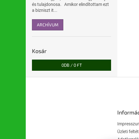
és tulajdonosa. Amikor elindítottam ezt
a bizniszt it...
ARCHÍVUM
Kosár
0
DB /
0 FT
L
á
b
l
é
Informá
c
Impresszu
Üzleti felté