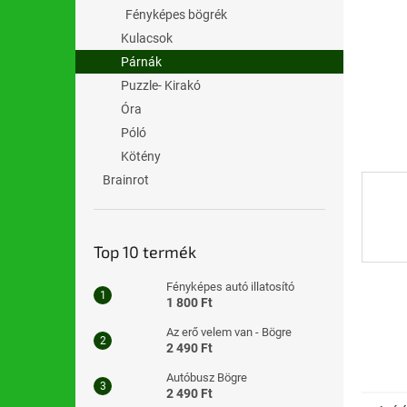
l
Fényképes bögrék
Kulacsok
Párnák
Puzzle- Kirakó
Óra
Póló
Kötény
Brainrot
Top 10 termék
Fényképes autó illatosító
1 800 Ft
Az erő velem van - Bögre
2 490 Ft
Autóbusz Bögre
2 490 Ft