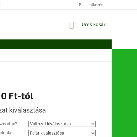
JÉKOZTATÓ
VÁSÁROLJON OLCSÓBBAN
Bejelentkezés
A VÁSÁRLÁS LÉPÉSEI
KOSÁR
Üres kosár
0 Ft
-tól
:
zat kiválasztása
zeretné?
oldalas