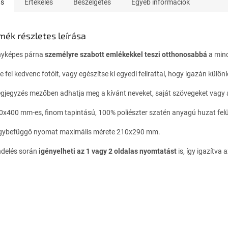
ás
Értékelés
Beszélgetés
Egyéb információk
mék részletes leírása
nyképes párna
személyre szabott emlékekkel teszi otthonosabbá
a min
e fel kedvenc fotóit, vagy egészítse ki egyedi felirattal, hogy igazán külö
gjegyzés mezőben adhatja meg a kívánt neveket, saját szövegeket vagy a 
0x400 mm-es, finom tapintású, 100% poliészter szatén anyagú huzat felüle
gybefüggő nyomat maximális mérete 210x290 mm.
ndelés során
igényelheti az 1 vagy 2 oldalas nyomtatást
is, így igazítva