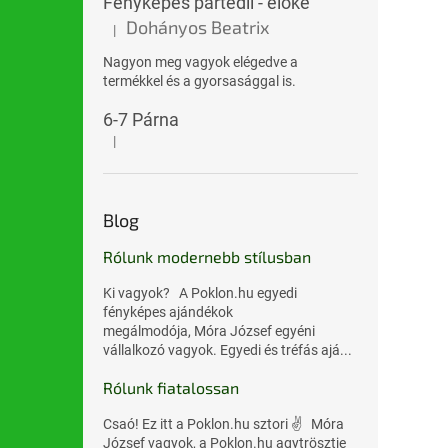
Fényképes partedli - előke
Dohányos Beatrix
|
A termék értékelése 5-ből 5 csillag.
Nagyon meg vagyok elégedve a
termékkel és a gyorsasággal is.
6-7 Párna
|
A termék értékelése 5-ből 5 csillag.
Blog
Rólunk modernebb stílusban
Ki vagyok? A Poklon.hu egyedi
fényképes ajándékok
megálmodója, Móra József egyéni
vállalkozó vagyok. Egyedi és tréfás ajá...
Rólunk fiatalossan
Csaó! Ez itt a Poklon.hu sztori ✌️ Móra
József vagyok, a Poklon.hu agytrösztje