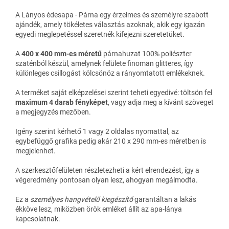
A Lányos édesapa - Párna egy érzelmes és személyre szabott
ajándék, amely tökéletes választás azoknak, akik egy igazán
egyedi meglepetéssel szeretnék kifejezni szeretetüket.
A
400 x 400 mm-es méretű
párnahuzat 100% poliészter
szaténból készül, amelynek felülete finoman glitteres, így
különleges csillogást kölcsönöz a rányomtatott emlékeknek.
A terméket saját elképzelései szerint teheti egyedivé: töltsön fel
maximum 4 darab fényképet
, vagy adja meg a kívánt szöveget
a megjegyzés mezőben.
Igény szerint kérhető 1 vagy 2 oldalas nyomattal, az
egybefüggő grafika pedig akár 210 x 290 mm-es méretben is
megjelenhet.
A szerkesztőfelületen részletezheti a kért elrendezést, így a
végeredmény pontosan olyan lesz, ahogyan megálmodta.
Ez a
személyes hangvételű kiegészítő
garantáltan a lakás
ékköve lesz, miközben örök emléket állít az apa-lánya
kapcsolatnak.