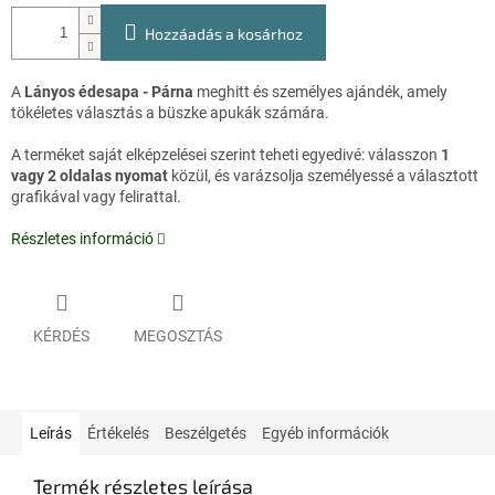
Hozzáadás a kosárhoz
A
Lányos édesapa - Párna
meghitt és személyes ajándék, amely
tökéletes választás a büszke apukák számára.
A terméket saját elképzelései szerint teheti egyedivé: válasszon
1
vagy 2 oldalas nyomat
közül, és varázsolja személyessé a választott
grafikával vagy felirattal.
Részletes információ
KÉRDÉS
MEGOSZTÁS
Leírás
Értékelés
Beszélgetés
Egyéb információk
Termék részletes leírása