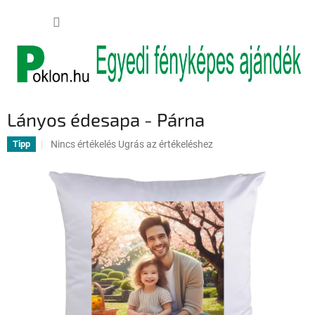
Ugrás
KOSÁR
a
fő
tartalomhoz
Lányos édesapa - Párna
A
Nincs értékelés
Ugrás az értékeléshez
Tipp
termék
átlagos
értékelése
5-
ből
0,0
csillag.