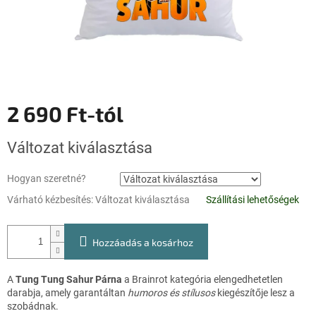
2 690 Ft
-tól
Egységár:
Változat kiválasztása
Hogyan szeretné?
Várható kézbesítés:
Változat kiválasztása
Szállítási lehetőségek
Hozzáadás a kosárhoz
A
Tung Tung Sahur Párna
a Brainrot kategória elengedhetetlen
darabja, amely garantáltan
humoros és stílusos
kiegészítője lesz a
szobádnak.