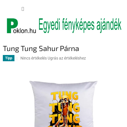
Ugrás
KOSÁR
a
fő
tartalomhoz
Tung Tung Sahur Párna
A
Nincs értékelés
Ugrás az értékeléshez
Tipp
termék
átlagos
értékelése
5-
ből
0,0
csillag.