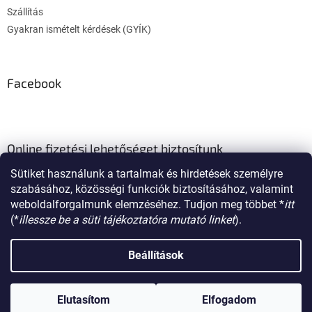
Szállítás
Gyakran ismételt kérdések (GYÍK)
Facebook
Online fizetési lehetőséget biztosítunk
Sütiket használunk a tartalmak és hirdetések személyre
szabásához, közösségi funkciók biztosításához, valamint
weboldalforgalmunk elemzéséhez. Tudjon meg többet *
itt
(*
illessze be a süti tájékoztatóra mutató linket
).
Shoptet készítette
Beállítások
Copyright 2026
poklon.hu
. Minden jog fenntartva.
Süti beállítások
Elutasítom
Elfogadom
szerkesztése
Regisztráljon a további kedvezményekért.