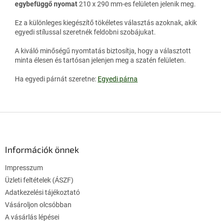
egybefüggő nyomat
210 x 290 mm-es felületen jelenik meg.
Ez a különleges kiegészítő tökéletes választás azoknak, akik
egyedi stílussal szeretnék feldobni szobájukat.
A kiváló minőségű nyomtatás biztosítja, hogy a választott
minta élesen és tartósan jelenjen meg a szatén felületen.
Ha egyedi párnát szeretne:
Egyedi párna
L
á
b
l
Információk önnek
é
Impresszum
c
Üzleti feltételek (ÁSZF)
Adatkezelési tájékoztató
Vásároljon olcsóbban
A vásárlás lépései