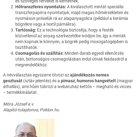
és szöveges terveket is kérhetnek.
Hőtranszferes nyomtatás:
A kiválasztott mintát speciális
transzferpapírra nyomtatjuk, majd magas hőmérsékleten és
nyomáson préselük rá az alapanyagokra (például a kerámia
bögrékre vagy a textil párnákra).
Tartósság:
Ez a technológia biztosítja, hogy a festék
közvetlenül az anyag szerkezetébe ivódjon be, így a minták
nem kopnak le könnyen, a bögrék pedig mosogatógépben is
tisztíthatók.
Csomagolás és szállítás:
Minden darab egyedi ellenőrzés
után, biztonságos csomagolásban indul útnak Nádasdról a
megrendelőkhöz.
A névválasztás egyszerre ötvözi az
ajándékozás nemes
gesztusát
(szláv jelentés) és a
pimasz, humoros hangvételt
(magyar
áthallás), ami hűen tükrözi a webáruház kettős – megható és vicces
– termékkínálatát.
Móra József e.v.
Alapító-tulajdonos, Poklon.hu