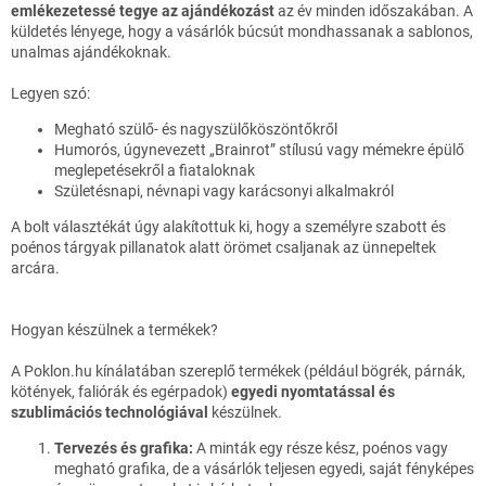
emlékezetessé tegye az ajándékozást
az év minden időszakában. A
küldetés lényege, hogy a vásárlók búcsút mondhassanak a sablonos,
unalmas ajándékoknak.
Legyen szó:
Megható szülő- és nagyszülőköszöntőkről
Humorós, úgynevezett „Brainrot” stílusú vagy mémekre épülő
meglepetésekről a fiataloknak
Születésnapi, névnapi vagy karácsonyi alkalmakról
A bolt választékát úgy alakítottuk ki, hogy a személyre szabott és
poénos tárgyak pillanatok alatt örömet csaljanak az ünnepeltek
arcára.
Hogyan készülnek a termékek?
A
Poklon.hu
kínálatában szereplő termékek (például bögrék, párnák,
kötények, faliórák és egérpadok)
egyedi nyomtatással és
szublimációs technológiával
készülnek.
Tervezés és grafika:
A minták egy része kész, poénos vagy
megható grafika, de a vásárlók teljesen egyedi, saját fényképes