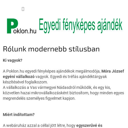
Ugrás
KOSÁR
a
fő
tartalomhoz
Rólunk modernebb stílusban
Ki vagyok?
A
Poklon.hu
egyedi fényképes ajándékok megálmodója,
Móra József
egyéni vállalkozó
vagyok. Egyedi és tréfás ajándéktárgyak
készítésével foglalkozom.
A vállalkozás a Vas vármegyei Nádasdról működik, és egy kis,
közvetlen hazai mikrovállalkozásként biztosítom, hogy minden egyes
megrendelés személyes figyelmet kapjon.
Miért indítottam?
A webáruház azzal a céllal jött létre, hogy
egyszerűvé és