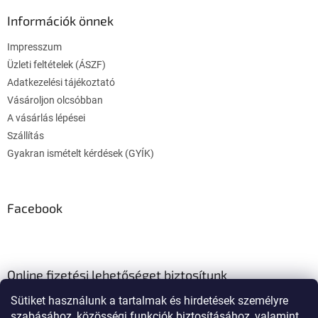
b
l
Információk önnek
é
Impresszum
c
Üzleti feltételek (ÁSZF)
Adatkezelési tájékoztató
Vásároljon olcsóbban
A vásárlás lépései
Szállítás
Gyakran ismételt kérdések (GYÍK)
Facebook
Online fizetési lehetőséget biztosítunk
Sütiket használunk a tartalmak és hirdetések személyre
szabásához, közösségi funkciók biztosításához, valamint