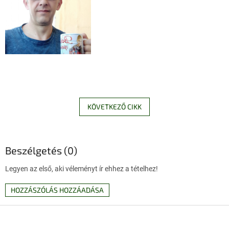
KÖVETKEZŐ CIKK
Beszélgetés (0)
Legyen az első, aki véleményt ír ehhez a tételhez!
HOZZÁSZÓLÁS HOZZÁADÁSA
L
á