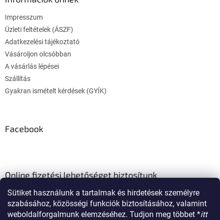
é
Impresszum
c
Üzleti feltételek (ÁSZF)
Adatkezelési tájékoztató
Vásároljon olcsóbban
A vásárlás lépései
Szállítás
Gyakran ismételt kérdések (GYÍK)
Facebook
Online fizetési lehetőséget biztosítunk
Sütiket használunk a tartalmak és hirdetések személyre
szabásához, közösségi funkciók biztosításához, valamint
weboldalforgalmunk elemzéséhez. Tudjon meg többet *
itt