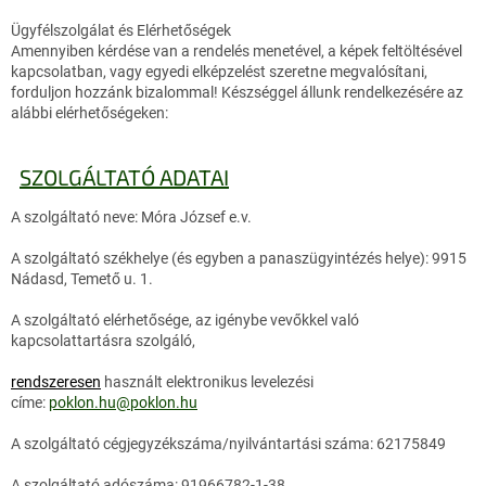
Ügyfélszolgálat és Elérhetőségek
Amennyiben kérdése van a rendelés menetével, a képek feltöltésével
kapcsolatban, vagy egyedi elképzelést szeretne megvalósítani,
forduljon hozzánk bizalommal! Készséggel állunk rendelkezésére az
alábbi elérhetőségeken:
SZOLGÁLTATÓ ADATAI
A szolgáltató neve: Móra József e.v.
A szolgáltató székhelye (és egyben a panaszügyintézés helye): 9915
Nádasd, Temető u. 1.
A szolgáltató elérhetősége, az igénybe vevőkkel való
kapcsolattartásra szolgáló,
rendszeresen
használt elektronikus levelezési
címe:
poklon.hu@poklon.hu
A szolgáltató cégjegyzékszáma/nyilvántartási száma: 62175849
A szolgáltató adószáma: 91966782-1-38