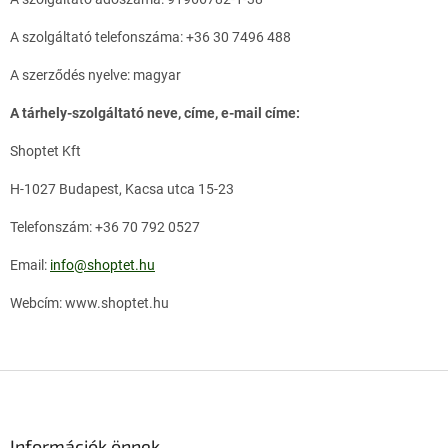
A szolgáltató telefonszáma: +36 30 7496 488
A szerződés nyelve: magyar
A tárhely-szolgáltató neve, címe, e-mail címe:
Shoptet Kft
H-1027 Budapest, Kacsa utca 15-23
Telefonszám: +36 70 792 0527
Email:
info@shoptet.hu
Webcím: www.shoptet.hu
L
á
b
l
Információk önnek