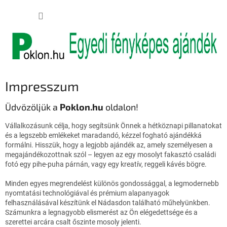
Ugrás
KOSÁR
a
fő
tartalomhoz
Impresszum
Üdvözöljük a
Poklon.hu
oldalon!
Vállalkozásunk célja, hogy segítsünk Önnek a hétköznapi pillanatokat
és a legszebb emlékeket maradandó, kézzel fogható ajándékká
formálni. Hisszük, hogy a legjobb ajándék az, amely személyesen a
megajándékozottnak szól – legyen az egy mosolyt fakasztó családi
fotó egy pihe-puha párnán, vagy egy kreatív, reggeli kávés bögre.
Minden egyes megrendelést különös gondossággal, a legmodernebb
nyomtatási technológiával és prémium alapanyagok
felhasználásával készítünk el Nádasdon található műhelyünkben.
Számunkra a legnagyobb elismerést az Ön elégedettsége és a
szerettei arcára csalt őszinte mosoly jelenti.