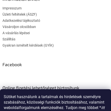
é
Impresszum
c
Üzleti feltételek (ÁSZF)
Adatkezelési tájékoztató
Vásároljon olcsóbban
A vásárlás lépései
Szállítás
Gyakran ismételt kérdések (GYÍK)
Facebook
Online fizetési lehetőséget biztosítunk
Sütiket használunk a tartalmak és hirdetések személyre
szabásához, közösségi funkciók biztosításához, valamint
weboldalforgalmunk elemzéséhez. Tudjon meg többet *
itt