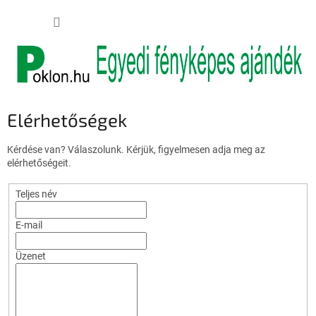
Ugrás
KOSÁR
a
fő
tartalomhoz
Elérhetőségek
Kérdése van? Válaszolunk. Kérjük, figyelmesen adja meg az
elérhetőségeit.
Teljes név
E-mail
Üzenet