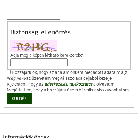
Biztonsági ellenőrzés
Adja meg a képen látható karaktereket
Hozzájárulok, hogy az általam önként megadott adataim a(z)
*cég neve
az üzenetem megválaszolása céljából kezelje.
Kijelentem, hogy az
adatkezelési tájékoztatót
elolvastam.
Megértettem, hogy a hozzájárulásom bármikor visszavonhatom.
KÜLDÉS
L
á
b
l
Információk önnek