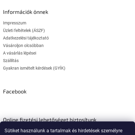
a
b
i
l
Információk önnek
r
é
á
Impresszum
c
n
y
Üzleti feltételek (ÁSZF)
í
Adatkezelési tájékoztató
t
Vásároljon olcsóbban
á
A vásárlás lépései
s
e
Szállítás
l
Gyakran ismételt kérdések (GYÍK)
e
m
e
i
Facebook
Online fizetési lehetőséget biztosítunk
Sütiket használunk a tartalmak és hirdetések személyre