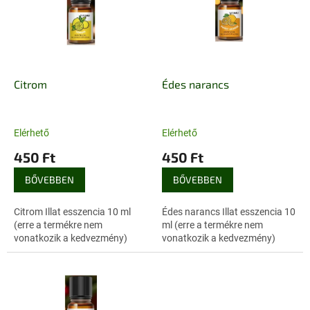
e
m
n
é
d
k
e
e
z
k
é
l
Citrom
Édes narancs
s
i
e
s
t
Elérhető
Elérhető
á
450 Ft
450 Ft
j
a
BŐVEBBEN
BŐVEBBEN
Citrom Illat esszencia 10 ml
Édes narancs Illat esszencia 10
(erre a termékre nem
ml (erre a termékre nem
vonatkozik a kedvezmény)
vonatkozik a kedvezmény)