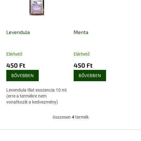
Levendula
Menta
Elérhető
Elérhető
450 Ft
450 Ft
BŐVEBBEN
BŐVEBBEN
Levendula Illat esszencia 10 ml
(erre a termékre nem
vonatkozik a kedvezmény)
összesen
4
termék
L
i
s
L
t
á