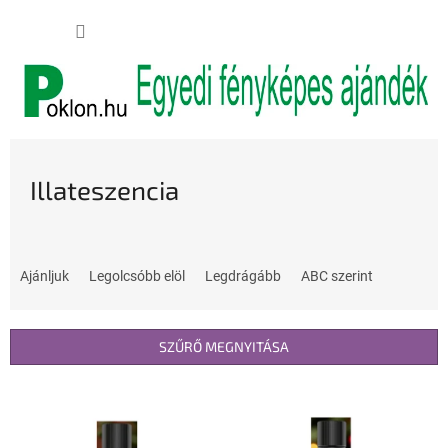
Ugrás
KOSÁR
a
fő
tartalomhoz
Illateszencia
T
e
Ajánljuk
Legolcsóbb elöl
Legdrágább
ABC szerint
r
m
é
SZŰRŐ MEGNYITÁSA
k
e
T
k
e
r
r