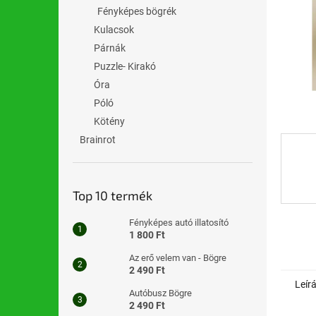
l
Fényképes bögrék
Kulacsok
Párnák
Puzzle- Kirakó
Óra
Póló
Kötény
Brainrot
Top 10 termék
Fényképes autó illatosító
1 800 Ft
Az erő velem van - Bögre
2 490 Ft
Leír
Autóbusz Bögre
2 490 Ft