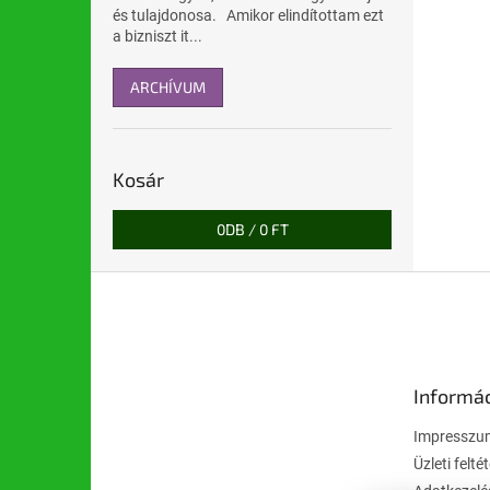
és tulajdonosa. Amikor elindítottam ezt
a bizniszt it...
ARCHÍVUM
Kosár
0
DB /
0 FT
L
á
b
l
é
Informá
c
Impresszu
Üzleti felté