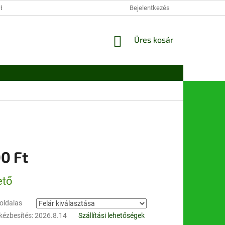
JÉKOZTATÓ
VÁSÁROLJON OLCSÓBBAN
Bejelentkezés
A VÁSÁRLÁS LÉPÉSEI
KOSÁR
Üres kosár
0 Ft
:
ető
oldalas
kézbesítés:
2026.8.14
Szállítási lehetőségek