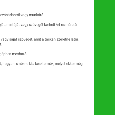
bevásárlásról vagy munkáról.
óját, mintáját vagy szövegét kérheti A4-es méretű
agy saját szöveget, amit a táskán szeretne látni,
s.
sógépben mosható.
vet, hogyan is nézne ki a késztermék, melyet ekkor még