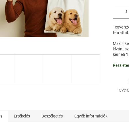
Tegye sz
feliratta
Max 4 ké
kívánt sz
kérheti
1
Részlete
NYOM
ás
Értékelés
Beszélgetés
Egyéb információk