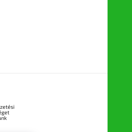
izetési
éget
unk