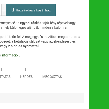
Hozzáadás a kosárhoz
emélyessé az
egyedi táskát
saját fényképével vagy
l, amely különleges ajándék minden alkalomra.
pet töltsön fel. A megjegyzés mezőben megadhatod a
öveget, a betűtípus stílusát vagy az elrendezést, és
 vagy 2 oldalas nyomattal
.
s információ
TATÁS
KÉRDÉS
MEGOSZTÁS