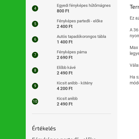
Ter
Egyedi fényképes hűtőmágnes
800 Ft
Ez a
Fényképes partedli - előke
2 400 Ft
A 36
nyom
Autós tapadókorongos tábla
1 400 Ft
Max 
Fényképes párna
legy
2 690 Ft
Vála
Előbb kávé
2 490 Ft
Ha s
módo
Kicsit arébb - kötény
4 200 Ft
Kicsit arébb
2 490 Ft
Értékelés