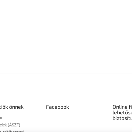
ciók önnek
Facebook
Online f
lehetős
biztosít
m
telek (ÁSZF)