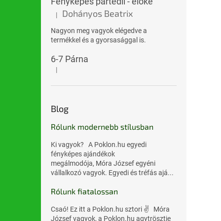
Fényképes partedli - előke
Dohányos Beatrix
|
A termék értékelése 5-ből 5 csillag.
Nagyon meg vagyok elégedve a
termékkel és a gyorsasággal is.
6-7 Párna
|
A termék értékelése 5-ből 5 csillag.
Blog
Rólunk modernebb stílusban
Ki vagyok? A Poklon.hu egyedi
fényképes ajándékok
megálmodója, Móra József egyéni
vállalkozó vagyok. Egyedi és tréfás ajá...
Rólunk fiatalossan
Csaó! Ez itt a Poklon.hu sztori ✌️ Móra
József vagyok, a Poklon.hu agytrösztje