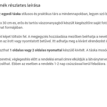
mék részletes leírása
z
egyedi táska
stílusos és praktikus társ a mindennapokban, legyen szó 
 x 30 cm-es, erős és tartós vászonanyagból készült kiegészítőre saját fot
at formájában.
4 képet töltsön fel. A megjegyzés hozzáadása mezőben beírhatja a nevet v
en az írott vagy nyomtatott betűvel. Itt adhatja meg a kívánt elrendezést i
szthat
1 oldalas vagy 2 oldalas nyomattal
készülő kivitelt. A táska mo
zeretné, véglegesítés előtt a rendelési email címre elküldjük a látványter
síthat. Ebben az esetben a rendelés 1-2 nap csúszással kerül feladásra.