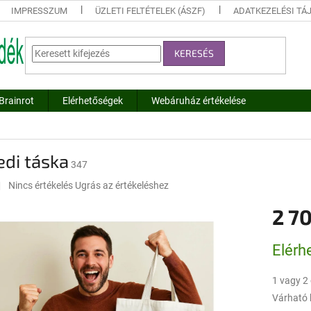
IMPRESSZUM
ÜZLETI FELTÉTELEK (ÁSZF)
ADATKEZELÉSI TÁ
KERESÉS
Brainrot
Elérhetőségek
Webáruház értékelése
di táska
347
A
Nincs értékelés
Ugrás az értékeléshez
termék
2 70
átlagos
értékelése
5-
Egységár
Elérh
ből
0,0
csillag.
1 vagy 2 
Várható 