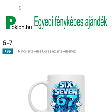
Ugrás
KOSÁR
a
fő
tartalomhoz
6-7
A
Nincs értékelés
Ugrás az értékeléshez
Tipp
termék
átlagos
értékelése
5-
ből
0,0
csillag.