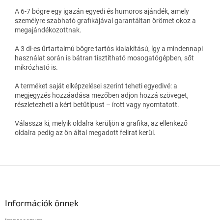
A 6-7 bögre egy igazán egyedi és humoros ajándék, amely
személyre szabható grafikájával garantáltan örömet okoz a
megajándékozottnak.
A 3 dl-es űrtartalmú bögre tartós kialakítású, így a mindennapi
használat során is bátran tisztítható mosogatógépben, sőt
mikrózható is.
A terméket saját elképzelései szerint teheti egyedivé: a
megjegyzés hozzáadása mezőben adjon hozzá szöveget,
részletezheti a kért betűtípust – írott vagy nyomtatott.
Válassza ki, melyik oldalra kerüljön a grafika, az ellenkező
oldalra pedig az ön által megadott felirat kerül.
L
á
b
l
Információk önnek
é