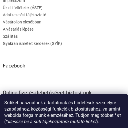
Impresszum
c
Üzleti feltételek (ÁSZF)
Adatkezelési tájékoztató
Vásároljon olcsóbban
A vásárlás lépései
Szállítás
Gyakran ismételt kérdések (GYÍK)
Facebook
Online fizetési lehetőséget biztosítunk
Sütiket használunk a tartalmak és hirdetések személyre
szabásához, közösségi funkciók biztosításához, valamint
weboldalforgalmunk elemzéséhez. Tudjon meg többet *
itt
(*
illessze be a süti tájékoztatóra mutató linket
).