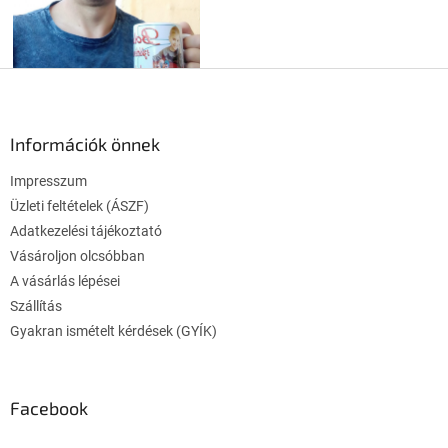
L
á
b
l
Információk önnek
é
Impresszum
c
Üzleti feltételek (ÁSZF)
Adatkezelési tájékoztató
Vásároljon olcsóbban
A vásárlás lépései
Szállítás
Gyakran ismételt kérdések (GYÍK)
Facebook