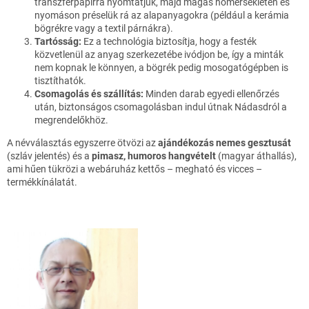
transzferpapírra nyomtatjuk, majd magas hőmérsékleten és
nyomáson préselük rá az alapanyagokra (például a kerámia
bögrékre vagy a textil párnákra).
Tartósság:
Ez a technológia biztosítja, hogy a festék
közvetlenül az anyag szerkezetébe ivódjon be, így a minták
nem kopnak le könnyen, a bögrék pedig mosogatógépben is
tisztíthatók.
Csomagolás és szállítás:
Minden darab egyedi ellenőrzés
után, biztonságos csomagolásban indul útnak Nádasdról a
megrendelőkhöz.
A névválasztás egyszerre ötvözi az
ajándékozás nemes gesztusát
(szláv jelentés) és a
pimasz, humoros hangvételt
(magyar áthallás),
ami hűen tükrözi a webáruház kettős – megható és vicces –
termékkínálatát.