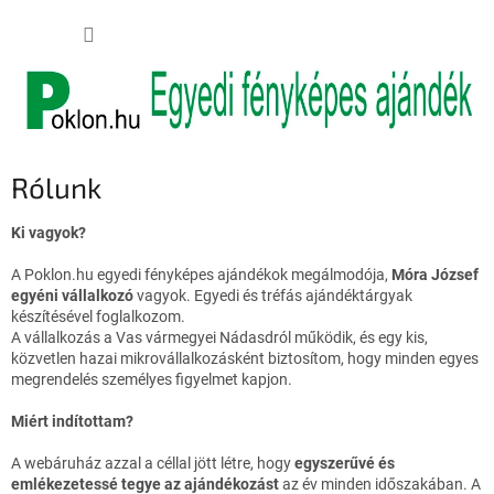
Ugrás
KOSÁR
a
fő
tartalomhoz
Rólunk
Ki vagyok?
A
Poklon.hu
egyedi fényképes ajándékok megálmodója,
Móra József
egyéni vállalkozó
vagyok. Egyedi és tréfás ajándéktárgyak
készítésével foglalkozom.
A vállalkozás a Vas vármegyei Nádasdról működik, és egy kis,
közvetlen hazai mikrovállalkozásként biztosítom, hogy minden egyes
megrendelés személyes figyelmet kapjon.
Miért indítottam?
A webáruház azzal a céllal jött létre, hogy
egyszerűvé és
emlékezetessé tegye az ajándékozást
az év minden időszakában. A