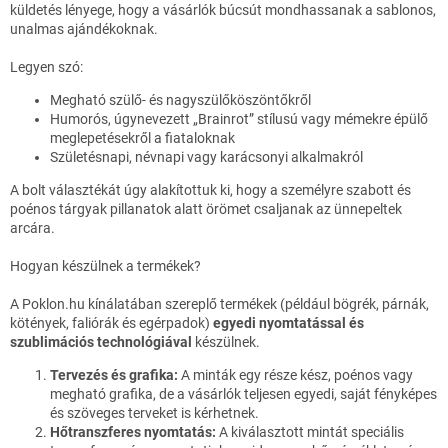
küldetés lényege, hogy a vásárlók búcsút mondhassanak a sablonos,
unalmas ajándékoknak.
Legyen szó:
Megható szülő- és nagyszülőköszöntőkről
Humorós, úgynevezett „Brainrot” stílusú vagy mémekre épülő
meglepetésekről a fiataloknak
Születésnapi, névnapi vagy karácsonyi alkalmakról
A bolt választékát úgy alakítottuk ki, hogy a személyre szabott és
poénos tárgyak pillanatok alatt örömet csaljanak az ünnepeltek
arcára.
Hogyan készülnek a termékek?
A
Poklon.hu
kínálatában szereplő termékek (például bögrék, párnák,
kötények, faliórák és egérpadok)
egyedi nyomtatással és
szublimációs technológiával
készülnek.
Tervezés és grafika:
A minták egy része kész, poénos vagy
megható grafika, de a vásárlók teljesen egyedi, saját fényképes
és szöveges terveket is kérhetnek.
Hőtranszferes nyomtatás:
A kiválasztott mintát speciális