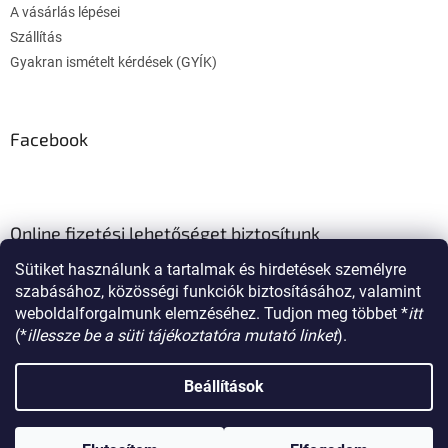
A vásárlás lépései
Szállítás
Gyakran ismételt kérdések (GYÍK)
Facebook
Online fizetési lehetőséget biztosítunk
Sütiket használunk a tartalmak és hirdetések személyre
szabásához, közösségi funkciók biztosításához, valamint
weboldalforgalmunk elemzéséhez. Tudjon meg többet *
itt
(*
illessze be a süti tájékoztatóra mutató linket
).
Shoptet készítette
Beállítások
Copyright 2026
poklon.hu
. Minden jog fenntartva.
Süti beállítások