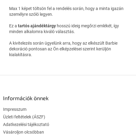
Max 1 képet töltsön fel a rendelés során, hogy a minta igazán
személyre szóló legyen.
Ez a
tartós ajándéktárgy
hosszú ideig megőrzi emlékét, így
minden alkalomra kiváló választás.
A kivitelezés során ügyelünk arra, hogy az elkészült Barbie
dekoráció pontosan az Ön elképzelései szerint kerüljön
kialakításra.
L
á
b
l
Információk önnek
é
Impresszum
c
Üzleti feltételek (ÁSZF)
Adatkezelési tájékoztató
Vásároljon olcsóbban