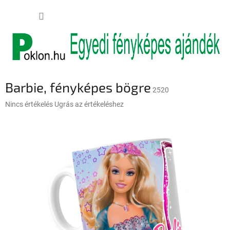
Ugrás
KOSÁR
a
fő
tartalomhoz
Barbie, fényképes bögre
2520
A
Nincs értékelés
Ugrás az értékeléshez
termék
átlagos
értékelése
5-
ből
0,0
csillag.