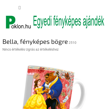
Ugrás
KOSÁR
a
fő
tartalomhoz
Bella, fényképes bögre
2510
A
Nincs értékelés
Ugrás az értékeléshez
termék
átlagos
értékelése
5-
ből
0,0
csillag.