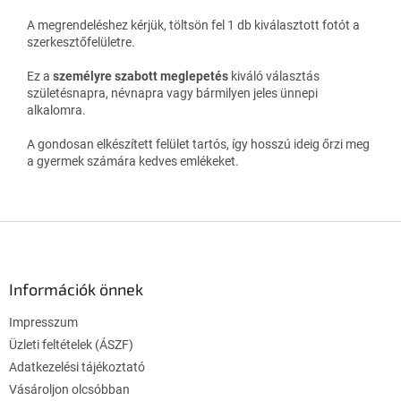
A megrendeléshez kérjük, töltsön fel 1 db kiválasztott fotót a
szerkesztőfelületre.
Ez a
személyre szabott meglepetés
kiváló választás
születésnapra, névnapra vagy bármilyen jeles ünnepi
alkalomra.
A gondosan elkészített felület tartós, így hosszú ideig őrzi meg
a gyermek számára kedves emlékeket.
L
á
b
l
Információk önnek
é
Impresszum
c
Üzleti feltételek (ÁSZF)
Adatkezelési tájékoztató
Vásároljon olcsóbban