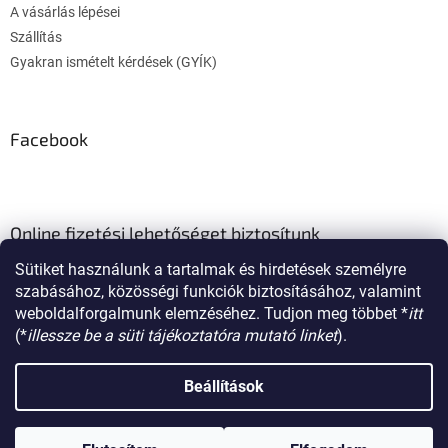
A vásárlás lépései
Szállítás
Gyakran ismételt kérdések (GYÍK)
Facebook
Online fizetési lehetőséget biztosítunk
Sütiket használunk a tartalmak és hirdetések személyre
szabásához, közösségi funkciók biztosításához, valamint
weboldalforgalmunk elemzéséhez. Tudjon meg többet *
itt
(*
illessze be a süti tájékoztatóra mutató linket
).
Shoptet készítette
Beállítások
Copyright 2026
poklon.hu
. Minden jog fenntartva.
Süti beállítások