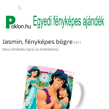
Ugrás
KOSÁR
a
fő
tartalomhoz
Jasmin, fényképes bögre
2511
A
Nincs értékelés
Ugrás az értékeléshez
termék
átlagos
értékelése
5-
ből
0,0
csillag.