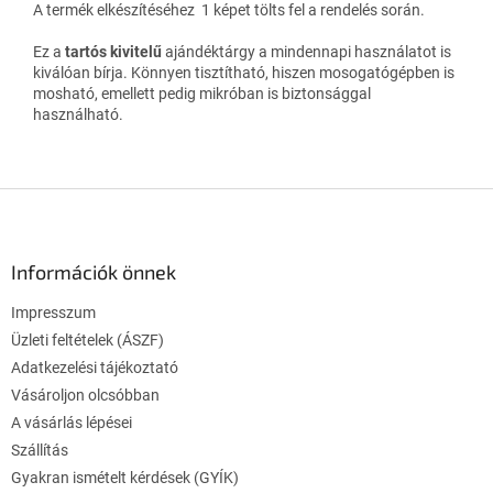
A termék elkészítéséhez 1 képet tölts fel a rendelés során.
Ez a
tartós kivitelű
ajándéktárgy a mindennapi használatot is
kiválóan bírja. Könnyen tisztítható, hiszen mosogatógépben is
mosható, emellett pedig mikróban is biztonsággal
használható.
L
á
b
l
Információk önnek
é
Impresszum
c
Üzleti feltételek (ÁSZF)
Adatkezelési tájékoztató
Vásároljon olcsóbban
A vásárlás lépései
Szállítás
Gyakran ismételt kérdések (GYÍK)