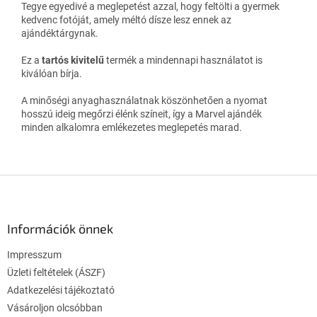
Tegye egyedivé a meglepetést azzal, hogy feltölti a gyermek
kedvenc fotóját, amely méltó dísze lesz ennek az
ajándéktárgynak.
Ez a
tartós kivitelű
termék a mindennapi használatot is
kiválóan bírja.
A minőségi anyaghasználatnak köszönhetően a nyomat
hosszú ideig megőrzi élénk színeit, így a Marvel ajándék
minden alkalomra emlékezetes meglepetés marad.
L
á
b
l
Információk önnek
é
Impresszum
c
Üzleti feltételek (ÁSZF)
Adatkezelési tájékoztató
Vásároljon olcsóbban