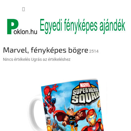
Ugrás
KOSÁR
a
fő
tartalomhoz
Marvel, fényképes bögre
2514
A
Nincs értékelés
Ugrás az értékeléshez
termék
átlagos
értékelése
5-
ből
0,0
csillag.