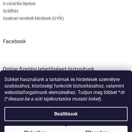
A vásárlás lépései
Szállítás
Gyakran ismételt kérdések (GYÍK)
Facebook
Online fizetési lehetőséget biztosítunk
Sütiket használunk a tartalmak és hirdetések személyre
szabásához, közösségi funkciók biztosításához, valamint
weboldalforgalmunk elemzéséhez. Tudjon meg többet *
itt
(*
illessze be a süti tájékoztatóra mutató linket
).
Shoptet készítette
Beállítások
Copyright 2026
poklon.hu
. Minden jog fenntartva.
Süti beállítások