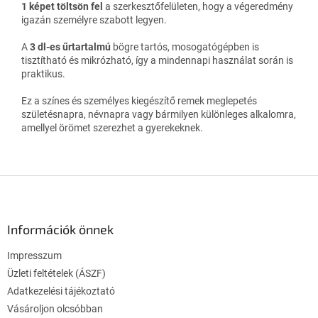
1 képet töltsön fel
a szerkesztőfelületen, hogy a végeredmény
igazán személyre szabott legyen.
A
3 dl-es űrtartalmú
bögre tartós, mosogatógépben is
tisztítható és mikrózható, így a mindennapi használat során is
praktikus.
Ez a színes és személyes kiegészítő remek meglepetés
születésnapra, névnapra vagy bármilyen különleges alkalomra,
amellyel örömet szerezhet a gyerekeknek.
L
á
b
l
Információk önnek
é
Impresszum
c
Üzleti feltételek (ÁSZF)
Adatkezelési tájékoztató
Vásároljon olcsóbban