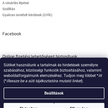
A vásárlás lépései
Szállítás
Gyakran ismételt kérdések (GYÍK)
Facebook
Online fizetési lehetőséget biztosítunk
Sütiket használunk a tartalmak és hirdetések személyre
szabásához, közösségi funkciók biztosításához, valamint
weboldalforgalmunk elemzéséhez. Tudjon meg többet *
itt
(*
illessze be a süti tájékoztatóra mutató linket
).
Shoptet készítette
Beállítások
Copyright 2026
poklon.hu
. Minden jog fenntartva.
Süti beállítások