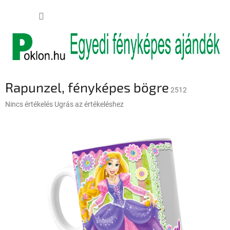
Ugrás
KOSÁR
a
fő
tartalomhoz
Rapunzel, fényképes bögre
2512
A
Nincs értékelés
Ugrás az értékeléshez
termék
átlagos
értékelése
5-
ből
0,0
csillag.