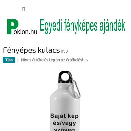
Ugrás
KOSÁR
a
fő
tartalomhoz
Fényépes kulacs
830
A
Nincs értékelés
Ugrás az értékeléshez
Tipp
termék
átlagos
értékelése
5-
ből
0,0
csillag.