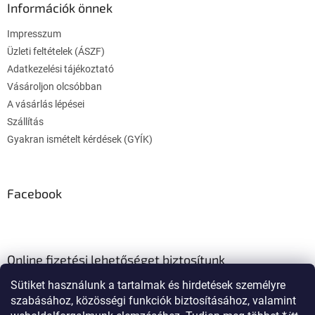
l
Információk önnek
é
Impresszum
c
Üzleti feltételek (ÁSZF)
Adatkezelési tájékoztató
Vásároljon olcsóbban
A vásárlás lépései
Szállítás
Gyakran ismételt kérdések (GYÍK)
Facebook
Online fizetési lehetőséget biztosítunk
Sütiket használunk a tartalmak és hirdetések személyre
szabásához, közösségi funkciók biztosításához, valamint