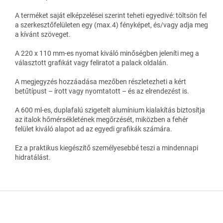
A terméket saját elképzelései szerint teheti egyedivé: töltsön fel
a szerkesztőfelületen egy (max.4) fényképet, és/vagy adja meg
a kívánt szöveget.
A 220 x 110 mm-es nyomat kiváló minőségben jeleníti meg a
választott grafikát vagy feliratot a palack oldalán.
A megjegyzés hozzáadása mezőben részletezheti a kért
betűtípust – írott vagy nyomtatott – és az elrendezést is.
A 600 ml-es, duplafalú szigetelt alumínium kialakítás biztosítja
az italok hőmérsékletének megőrzését, miközben a fehér
felület kiváló alapot ad az egyedi grafikák számára.
Ez a praktikus kiegészítő személyesebbé teszi a mindennapi
hidratálást.
L
á
b