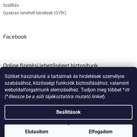
Szállítás
Gyakran ismételt kérdések (GYÍK)
Facebook
Online fizetési lehetőséget biztosítunk
Sütiket használunk a tartalmak és hirdetések személyre
szabásához, közösségi funkciók biztosításához, valamint
weboldalforgalmunk elemzéséhez. Tudjon meg többet *
itt
(*
illessze be a süti tájékoztatóra mutató linket
).
Shoptet készítette
Beállítások
Copyright 2026
poklon.hu
. Minden jog fenntartva.
Süti beállítások
Elutasítom
Elfogadom
szerkesztése
Regisztráljon a további kedvezményekért.