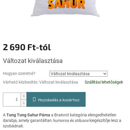
2 690 Ft
-tól
Egységár:
Változat kiválasztása
Hogyan szeretné?
Várható kézbesítés:
Változat kiválasztása
Szállítási lehetőségek
Hozzáadás a kosárhoz
A
Tung Tung Sahur Párna
a Brainrot kategória elengedhetetlen
darabja, amely garantáltan
humoros és stílusos
kiegészítője lesz a
szobádnak.