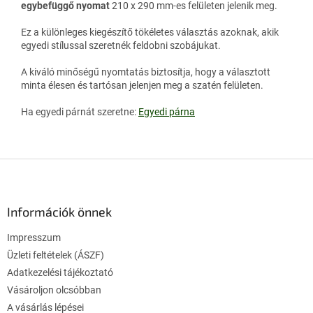
egybefüggő nyomat
210 x 290 mm-es felületen jelenik meg.
Ez a különleges kiegészítő tökéletes választás azoknak, akik
egyedi stílussal szeretnék feldobni szobájukat.
A kiváló minőségű nyomtatás biztosítja, hogy a választott
minta élesen és tartósan jelenjen meg a szatén felületen.
Ha egyedi párnát szeretne:
Egyedi párna
L
á
b
l
Információk önnek
é
Impresszum
c
Üzleti feltételek (ÁSZF)
Adatkezelési tájékoztató
Vásároljon olcsóbban
A vásárlás lépései