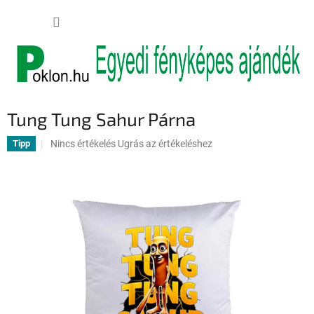
Ugrás
KOSÁR
a
fő
tartalomhoz
Tung Tung Sahur Párna
A
Nincs értékelés
Ugrás az értékeléshez
Tipp
termék
átlagos
értékelése
5-
ből
0,0
csillag.